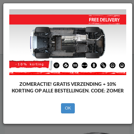
info@motorbeschermplaat.com
WINKELWAGEN
Motor Beschermplaat
Motor Beschermplaat Audi
Motor Beschermplaat
Motor Beschermplaat Audi Q4 e-
tron
ZOMERACTIE!
GRATIS VERZENDING + 10%
Merken
Merken
KORTING OP ALLE BESTELLINGEN. CODE:
ZOMER
OK
Terug naar de catalogus