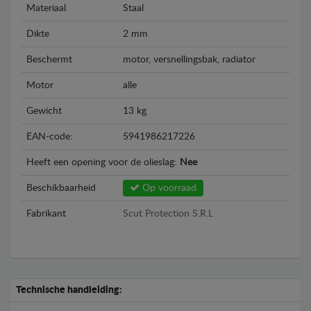
Materiaal
Staal
Dikte
2 mm
Beschermt
motor, versnellingsbak, radiator
Motor
alle
Gewicht
13 kg
EAN-code:
5941986217226
Heeft een opening voor de olieslag:
Nee
Beschikbaarheid
Op voorraad
Fabrikant
Scut Protection S.R.L
Technische handleiding: