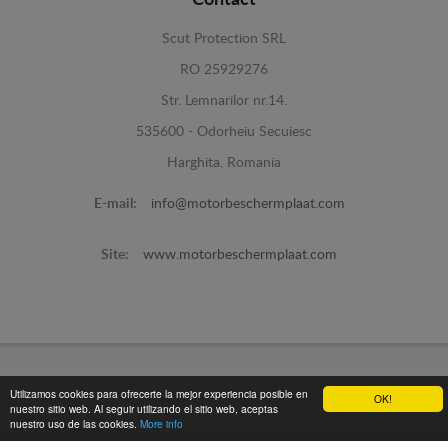
Scut Protection SRL
RO 25929276
Str. Lemnarilor nr.14.
535600 - Odorheiu Secuiesc
Harghita, Romania
E-mail:
info@motorbeschermplaat.com
Site:
www.motorbeschermplaat.com
www.motorbeschermplaat.com -
© 2026
Utilizamos cookies para ofrecerte la mejor experiencia posible en
OK!
nuestro sitio web. Al seguir utilizando el sitio web, aceptas
nuestro uso de las cookies.
More info