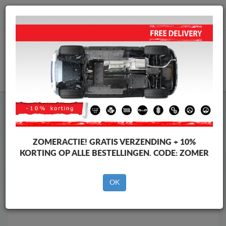
info@motorbeschermplaat.com
WINKELWAGEN
Motor Beschermplaat
Motor Beschermplaat Mercedes
Motor Beschermplaat
Motor Beschermplaat Mercedes E-
Classe
ZOMERACTIE!
GRATIS VERZENDING + 10%
Merken
Merken
KORTING OP ALLE BESTELLINGEN. CODE:
ZOMER
OK
Terug naar de catalogus