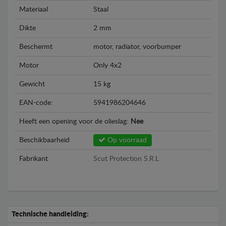
Materiaal
Staal
Dikte
2 mm
Beschermt
motor, radiator, voorbumper
Motor
Only 4x2
Gewicht
15 kg
EAN-code:
5941986204646
Heeft een opening voor de olieslag:
Nee
Beschikbaarheid
Op voorraad
Fabrikant
Scut Protection S.R.L
Technische handleiding: