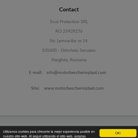
Contact
Scut Protection SRL
RO 25929276
Str. Lemnarilor nr.14.
535600 - Odorheiu Secuiesc
Harghita, Romania
E-mail:
info@motorbeschermplaat.com
Site:
www.motorbeschermplaat.com
www.motorbeschermplaat.com -
© 2026
Utilizamos cookies para ofrecerte la mejor experiencia posible en
OK!
nuestro sitio web. Al seguir utilizando el sitio web, aceptas