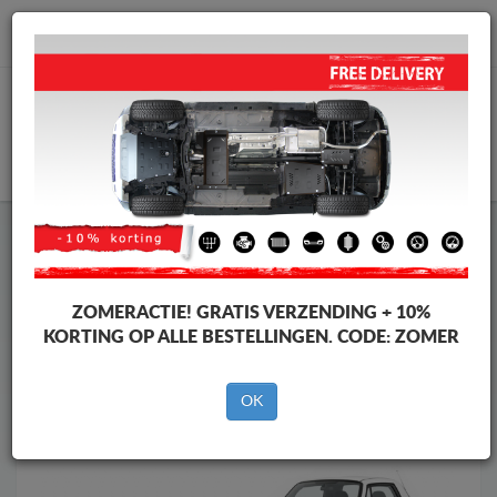
info@motorbeschermplaat.com
WINKELWAGEN
Motor Beschermplaat
Motor Beschermplaat Suzuki
Motor Beschermplaat
Motor Beschermplaat Suzuki X90
Merken
Merken
ZOMERACTIE!
GRATIS VERZENDING + 10%
KORTING OP ALLE BESTELLINGEN. CODE:
ZOMER
OK
Terug naar de catalogus