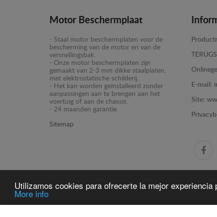
Motor Beschermplaat
Infor
- Staal motor beschermplaten voor de
Productr
bescherming van de motor en van de
TERUGS
versnellingsbak.
- Onze motor beschermplaten zijn
Onlinege
gemaakt van 2-3 mm dikke staalplaten,
met elektrostatische schilderij.
E-mail:
- Het kan worden geïnstalleerd zonder
aanpassingen aan te brengen aan het
Site:
ww
voertuig of aan de chassis.
- 24 maanden garantie.
Privacyb
Sitemap
Utilizamos cookies para ofrecerte la mejor experiencia p
More info
www.motorbeschermplaat.com -
© 2026