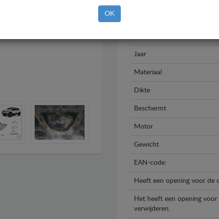
OK
Merk
Model
Jaar
Materiaal
Dikte
Beschermt
Motor
Gewicht
EAN-code:
Heeft een opening voor de o
Het heeft een opening voor d
verwijderen.