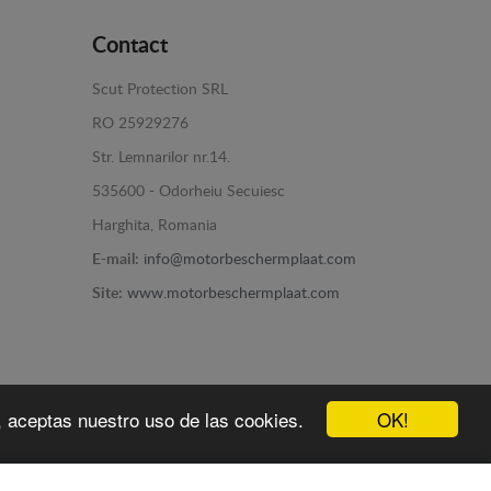
Contact
Scut Protection SRL
RO 25929276
Str. Lemnarilor nr.14.
535600 - Odorheiu Secuiesc
Harghita, Romania
E-mail:
info@motorbeschermplaat.com
Site:
www.motorbeschermplaat.com
OK!
b, aceptas nuestro uso de las cookies.