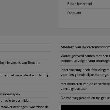
Beschikbaarheid
Fabrikant
Montage van uw carterbescherm
Wordt geleverd samen met een m
stappen te volgen voor montage
ij alle versies van Renault
Ieder voertuig heeft fabrieksge
voor een gemakkelijke montage.
t het niet verwijderd worden bij
Het monteren van de carterbesch
voertuigstructuur.
jn inbegrepen.
De voertuiggarantie en rijeigensc
orrosie te vermijden.
staalversterkingen, waardoor de