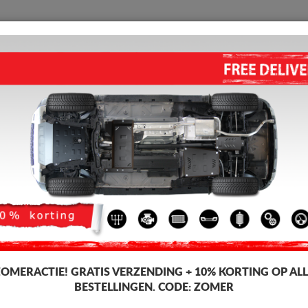
BESCHERMPLAAT
HOME
VERZENDING
TERUGMELDING
WED
ult Captur
MOTOR EN VERSNELLINGSB
(2013-2019)
Artikelcode: 19.131
176 
169
Incl. BT
ZOMERACTIE!
GRATIS VERZENDING + 10% KORTING OP ALL
BESTELLINGEN. CODE:
ZOMER