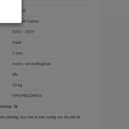
Renault
Renault Captur
2013 - 2019
Staal
2 mm
motor, versnellingsbak
alle
10 kg
5941986206916
lieslag:
Ja
e olieslag, dus het is niet nodig om de olie te