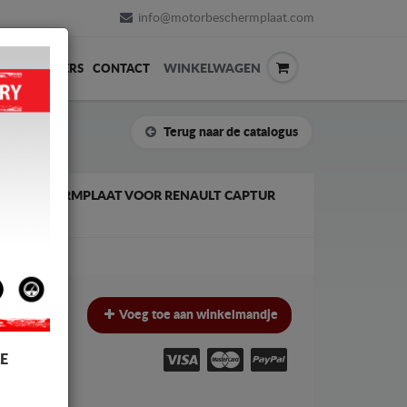
info@motorbeschermplaat.com
WINKELWAGEN
ERVERKOPERS
CONTACT
Terug naar de catalogus
AK BESCHERMPLAAT VOOR RENAULT CAPTUR
€
€
Voeg toe aan winkelmandje
W
E