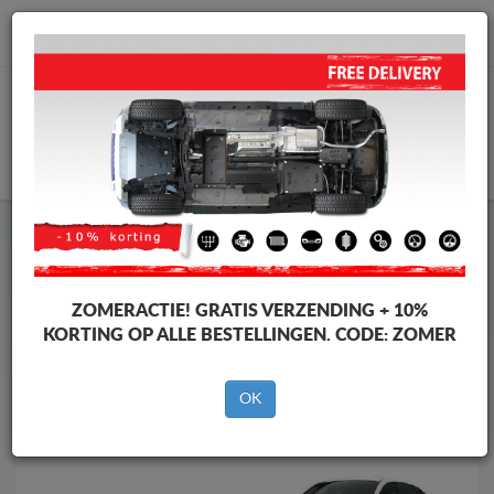
info@motorbeschermplaat.com
WINKELWAGEN
Motor Beschermplaat
Motor Beschermplaat Mazda
Motor Beschermplaat
Motor Beschermplaat Mazda CX3
Merken
Merken
ZOMERACTIE!
GRATIS VERZENDING + 10%
KORTING OP ALLE BESTELLINGEN. CODE:
ZOMER
OK
Terug naar de catalogus