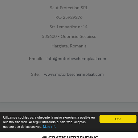
Scut Protection SRL
RO 25929276
Str. Lemnarilor nr.14.
535600 - Odorheiu Secuiesc
Harghita, Romania
E-mail:
info@motorbeschermplaat.com
Site:
www.motorbeschermplaat.com
www.motorbeschermplaat.com -
© 2026
Utilizamos cookies para ofrecerte la mejor experiencia posible en
OK!
nuestro sitio web. Al seguir utilizando el sitio web, aceptas
nuestro uso de las cookies.
More info