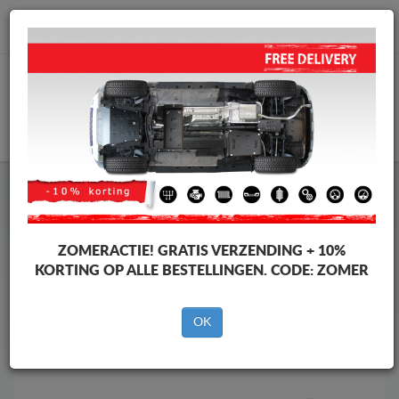
info@motorbeschermplaat.com
WINKELWAGEN
Motor Beschermplaat
Motor Beschermplaat Mercedes
Motor Beschermplaat
Motor Beschermplaat Mercedes
GLE
ZOMERACTIE!
GRATIS VERZENDING + 10%
Merken
Merken
KORTING OP ALLE BESTELLINGEN. CODE:
ZOMER
OK
Terug naar de catalogus