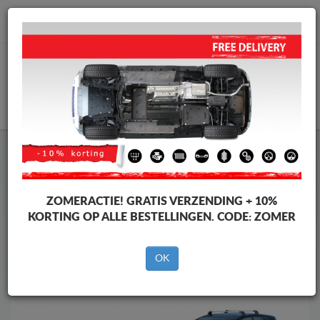
info@motorbeschermplaat.com
WINKELWAGEN
Motor Beschermplaat
Motor Beschermplaat Opel
Motor Beschermplaat
Motor Beschermplaat Opel Meriva
Merken
Merken
ZOMERACTIE!
GRATIS VERZENDING + 10%
KORTING OP ALLE BESTELLINGEN. CODE:
ZOMER
OK
Terug naar de catalogus