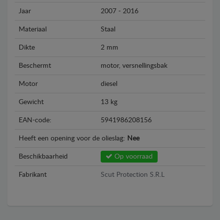
Jaar
2007 - 2016
Materiaal
Staal
Dikte
2 mm
Beschermt
motor, versnellingsbak
Motor
diesel
Gewicht
13 kg
EAN-code:
5941986208156
Heeft een opening voor de olieslag:
Nee
Beschikbaarheid
Op voorraad
Fabrikant
Scut Protection S.R.L