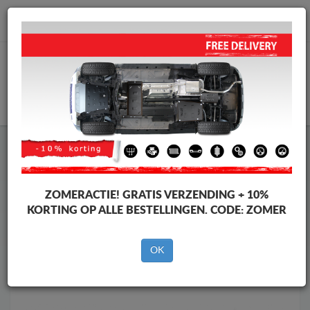
info@motorbeschermplaat.com
WINKELWAGEN
Motor Beschermplaat
Motor Beschermplaat Subaru
Motor Beschermplaat
Motor Beschermplaat Subaru
Impreza
ZOMERACTIE!
GRATIS VERZENDING + 10%
Merken
Merken
KORTING OP ALLE BESTELLINGEN. CODE:
ZOMER
OK
Terug naar de catalogus