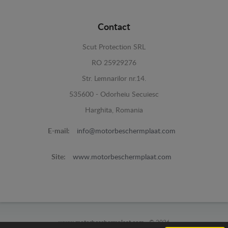
Contact
Scut Protection SRL
RO 25929276
Str. Lemnarilor nr.14.
535600 - Odorheiu Secuiesc
Harghita, Romania
E-mail:
info@motorbeschermplaat.com
Site:
www.motorbeschermplaat.com
www.motorbeschermplaat.com -
© 2026