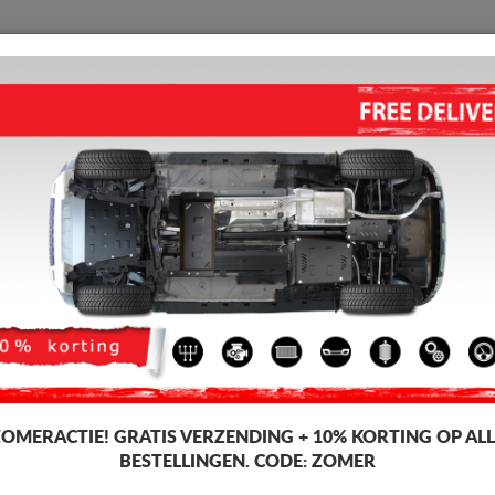
BESCHERMPLAAT
HOME
VERZENDING
TERUGMELDING
WED
a Lodgy
MOTOR EN VERSNELLINGSB
STEPWAY (2012-2026)
Artikelcode: 06.042
162 
129
Incl. BT
ZOMERACTIE!
GRATIS VERZENDING + 10% KORTING OP ALL
BESTELLINGEN. CODE:
ZOMER