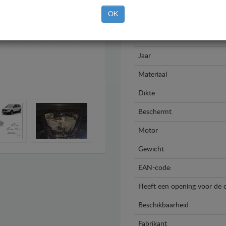
OK
Merk
Model
Jaar
Materiaal
Dikte
Beschermt
Motor
Gewicht
EAN-code:
Heeft een opening voor de o
Beschikbaarheid
Fabrikant