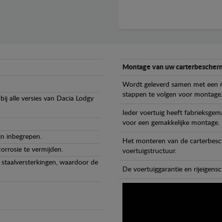
Montage van uw carterbescherm
Wordt geleverd samen met een m
stappen te volgen voor montage
ij alle versies van Dacia Lodgy
Ieder voertuig heeft fabrieksge
voor een gemakkelijke montage.
jn inbegrepen.
Het monteren van de carterbesch
orrosie te vermijden.
voertuigstructuur.
staalversterkingen, waardoor de
De voertuiggarantie en rijeigensc