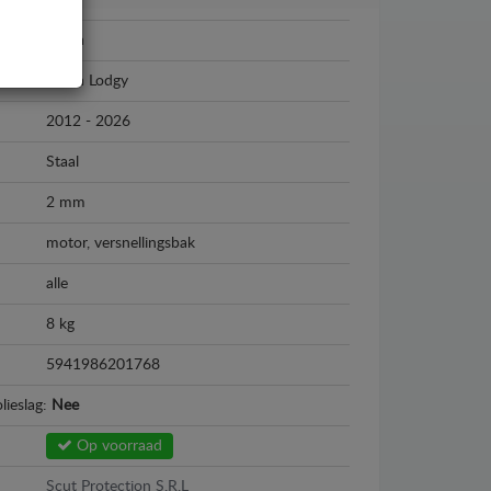
Dacia
Dacia Lodgy
2012 - 2026
Staal
2 mm
motor, versnellingsbak
alle
8 kg
5941986201768
lieslag:
Nee
Op voorraad
Scut Protection S.R.L