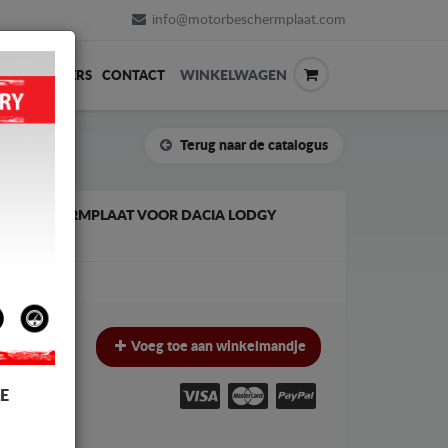
info@motorbeschermplaat.com
WINKELWAGEN
ERVERKOPERS
CONTACT
Terug naar de catalogus
AK BESCHERMPLAAT VOOR DACIA LODGY
€
€
Voeg toe aan winkelmandje
W
E