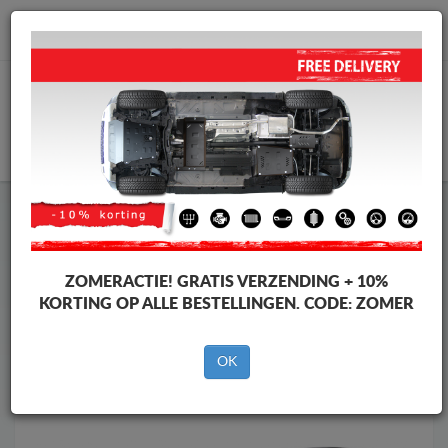
info@motorbeschermplaat.com
WINKELWAGEN
Motor Beschermplaat
Motor Beschermplaat Land Rover
Motor Beschermplaat
Motor Beschermplaat Land Rover
Discovery Sport
ZOMERACTIE!
GRATIS VERZENDING + 10%
Merken
Merken
KORTING OP ALLE BESTELLINGEN. CODE:
ZOMER
OK
Terug naar de catalogus