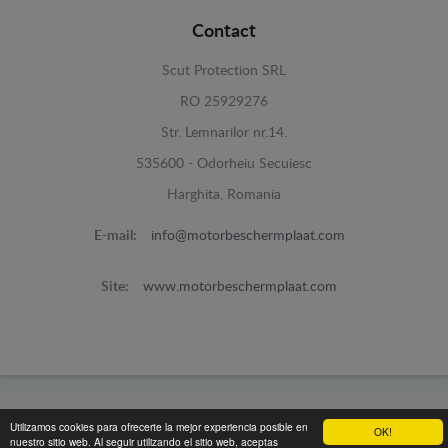
Contact
Scut Protection SRL
RO 25929276
Str. Lemnarilor nr.14.
535600 - Odorheiu Secuiesc
Harghita, Romania
E-mail:
info@motorbeschermplaat.com
Site:
www.motorbeschermplaat.com
www.motorbeschermplaat.com -
© 2026
Utilizamos cookies para ofrecerte la mejor experiencia posible en
OK!
nuestro sitio web. Al seguir utilizando el sitio web, aceptas