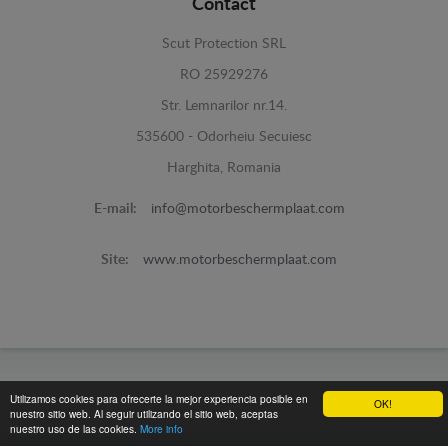
Contact
Scut Protection SRL
RO 25929276
Str. Lemnarilor nr.14.
535600 - Odorheiu Secuiesc
Harghita, Romania
E-mail:
info@motorbeschermplaat.com
Site:
www.motorbeschermplaat.com
www.motorbeschermplaat.com -
© 2026
Utilizamos cookies para ofrecerte la mejor experiencia posible en
OK!
nuestro sitio web. Al seguir utilizando el sitio web, aceptas
nuestro uso de las cookies.
More info