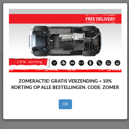
info@motorbeschermplaat.com
WINKELWAGEN
Motor Beschermplaat
Motor Beschermplaat Nissan
Motor Beschermplaat
Motor Beschermplaat Nissan
NV250
ZOMERACTIE!
GRATIS VERZENDING + 10%
Merken
Merken
KORTING OP ALLE BESTELLINGEN. CODE:
ZOMER
OK
Terug naar de catalogus