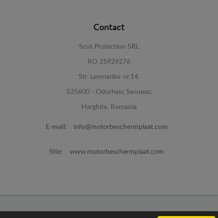
Contact
Scut Protection SRL
RO 25929276
Str. Lemnarilor nr.14.
535600 - Odorheiu Secuiesc
Harghita, Romania
E-mail:
info@motorbeschermplaat.com
Site:
www.motorbeschermplaat.com
www.motorbeschermplaat.com -
© 2026