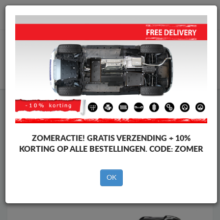
info@motorbeschermplaat.com
WINKELWAGEN
Motor Beschermplaat
Motor Beschermplaat Peugeot
Motor Beschermplaat
Motor Beschermplaat Peugeot 3008
Merken
Merken
ZOMERACTIE!
GRATIS VERZENDING + 10%
KORTING OP ALLE BESTELLINGEN. CODE:
ZOMER
OK
Terug naar de catalogus