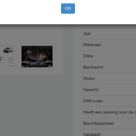
OK
Merk
Model
Jaar
Materiaal
Dikte
Beschermt
Motor
Gewicht
EAN-code:
Heeft een opening voor de o
Beschikbaarheid
Fabrikant