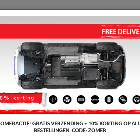
BESCHERMPLAAT
HOME
VERZENDING
TERUGMELDING
WED
ult Master
MOTOR EN VERSNELLINGSBA
ALUMINIUM (2024-2026)
Artikelcode: 30.215ALU
399
Incl. BT
ZOMERACTIE!
GRATIS VERZENDING + 10% KORTING OP ALL
BESTELLINGEN. CODE:
ZOMER