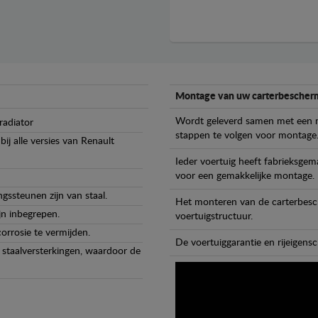
Montage van uw carterbescherm
Wordt geleverd samen met een m
radiator
stappen te volgen voor montage
ij alle versies van Renault
Ieder voertuig heeft fabrieksge
voor een gemakkelijke montage.
gssteunen zijn van staal.
Het monteren van de carterbesch
jn inbegrepen.
voertuigstructuur.
orrosie te vermijden.
De voertuiggarantie en rijeigensc
staalversterkingen, waardoor de