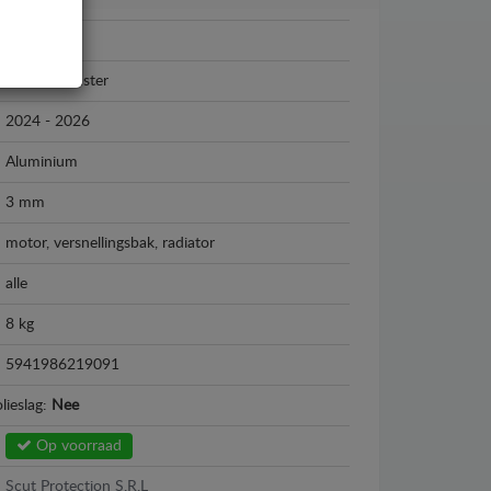
Renault
Renault Master
2024 - 2026
Aluminium
3 mm
motor, versnellingsbak, radiator
alle
8 kg
5941986219091
lieslag:
Nee
Op voorraad
Scut Protection S.R.L