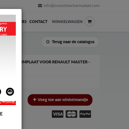
info@motorbeschermplaat.com
WINKELWAGEN
ERVERKOPERS
CONTACT
Terug naar de catalogus
K BESCHERMPLAAT VOOR RENAULT MASTER -
€
Voeg toe aan winkelmandje
W
E