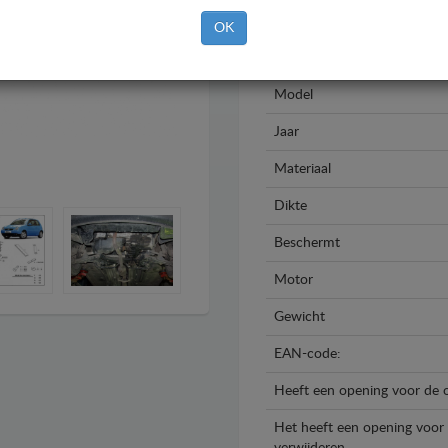
OK
Merk
Model
Jaar
Materiaal
Dikte
Beschermt
Motor
Gewicht
EAN-code:
Heeft een opening voor de o
Het heeft een opening voor d