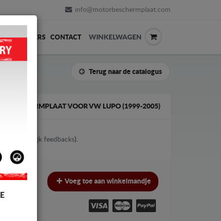
info@motorbeschermplaat.com
WINKELWAGEN
ERVERKOPERS
CONTACT
Terug naar de catalogus
K BESCHERMPLAAT VOOR VW LUPO (1999-2005)
1
votes (
Bekijk feedbacks
).
€
€
Voeg toe aan winkelmandje
W
E