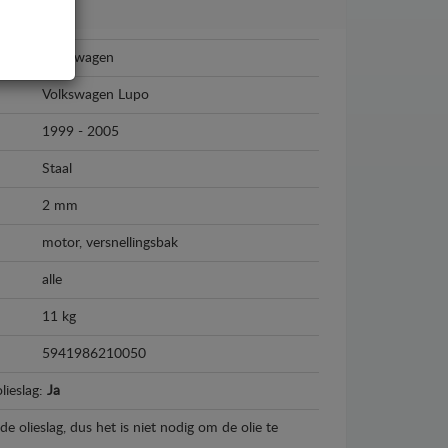
Volkswagen
Volkswagen Lupo
1999 - 2005
Staal
2 mm
motor, versnellingsbak
alle
11 kg
5941986210050
lieslag:
Ja
e olieslag, dus het is niet nodig om de olie te