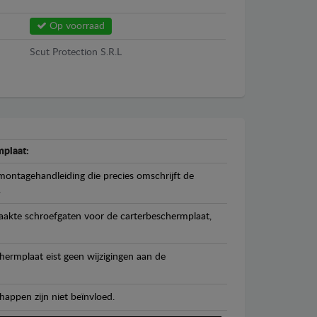
Op voorraad
Scut Protection S.R.L
plaat:
ontagehandleiding die precies omschrijft de
.
maakte schroefgaten voor de carterbeschermplaat,
ermplaat eist geen wijzigingen aan de
happen zijn niet beïnvloed.