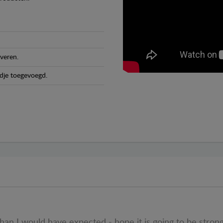
veren.
dje toegevoegd.
 than I would have expected - hope it is going to be stron