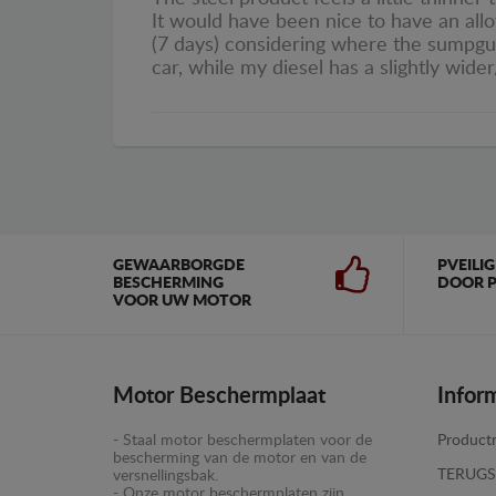
It would have been nice to have an allo
(7 days) considering where the sumpgua
car, while my diesel has a slightly wi
GEWAARBORGDE
PVEILI
BESCHERMING
DOOR P
VOOR UW MOTOR
Motor Beschermplaat
Infor
- Staal motor beschermplaten voor de
Productr
bescherming van de motor en van de
TERUGS
versnellingsbak.
- Onze motor beschermplaten zijn