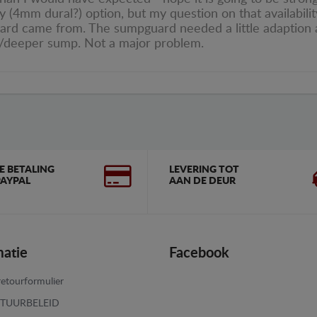
y (4mm dural?) option, but my question on that availabilit
rd came from. The sumpguard needed a little adaption as
der/deeper sump. Not a major problem.
GE BETALING
LEVERING TOT
AYPAL
AAN DE DEUR
matie
Facebook
etourformulier
TUURBELEID