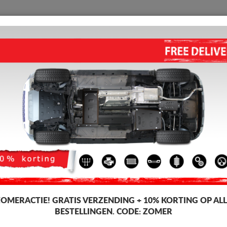
BESCHERMPLAAT
HOME
VERZENDING
TERUGMELDING
WED
gen
swagen Lupo
MOTOR EN VERSNELLINGSBA
4.50
out of
5
stars based on
Artikelcode: 27.178
182 
150
Incl. BT
ZOMERACTIE!
GRATIS VERZENDING + 10% KORTING OP ALL
BESTELLINGEN. CODE:
ZOMER