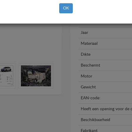
OK
Merk
Model
Jaar
Materiaal
Dikte
Beschermt
Motor
Gewicht
EAN-code:
Heeft een opening voor de o
Beschikbaarheid
Fabrikant