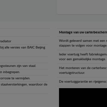
Montage van uw carterbescherm
Wordt geleverd samen met een m
radiator
stappen te volgen voor montage
j alle versies van BAIC Beijing
Ieder voertuig heeft fabrieksge
voor een gemakkelijke montage.
gssteunen zijn van staal.
Het monteren van de carterbesch
jn inbegrepen.
voertuigstructuur.
orrosie te vermijden.
De voertuiggarantie en rijeigensc
staalversterkingen, waardoor de