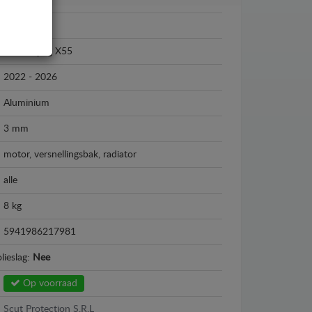
Baic
Baic Beijing X55
2022 - 2026
Aluminium
3 mm
motor, versnellingsbak, radiator
alle
8 kg
5941986217981
lieslag:
Nee
Op voorraad
Scut Protection S.R.L