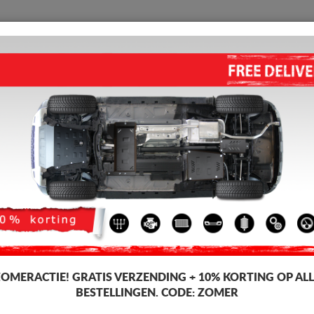
BESCHERMPLAAT
HOME
VERZENDING
TERUGMELDING
WED
Beijing X55
MOTOR, VERSNELLINGSBAK
BEIJING X55 (2022-2026)
Artikelcode: 40.100ALU
353
Incl. BT
ZOMERACTIE!
GRATIS VERZENDING + 10% KORTING OP ALL
BESTELLINGEN. CODE:
ZOMER