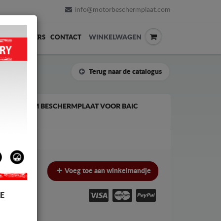
info@motorbeschermplaat.com
WINKELWAGEN
ERVERKOPERS
CONTACT
Terug naar de catalogus
 ALUMINIUM BESCHERMPLAAT VOOR BAIC
€
Voeg toe aan winkelmandje
W
E