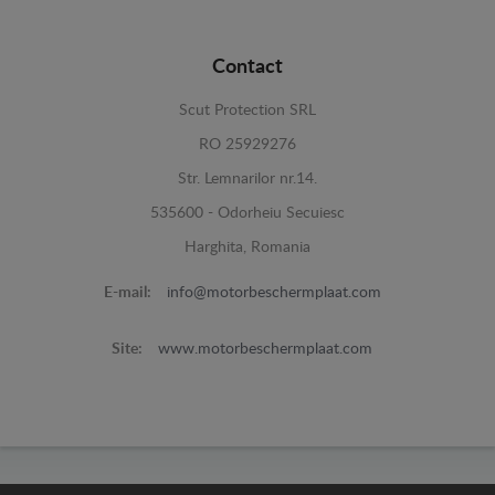
Contact
Scut Protection SRL
RO 25929276
Str. Lemnarilor nr.14.
535600 - Odorheiu Secuiesc
Harghita, Romania
E-mail:
info@motorbeschermplaat.com
Site:
www.motorbeschermplaat.com
www.motorbeschermplaat.com -
© 2026