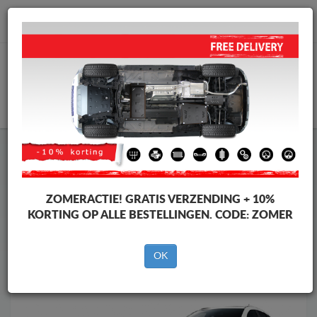
info@motorbeschermplaat.com
WINKELWAGEN
Motor Beschermplaat
Motor Beschermplaat Suzuki
Motor Beschermplaat
Motor Beschermplaat Suzuki SX 4
Merken
Merken
ZOMERACTIE!
GRATIS VERZENDING + 10%
KORTING OP ALLE BESTELLINGEN. CODE:
ZOMER
OK
Terug naar de catalogus