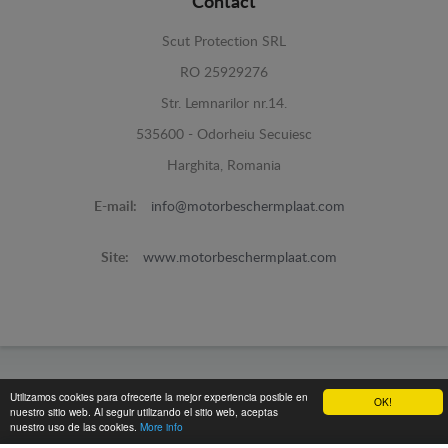
Contact
Scut Protection SRL
RO 25929276
Str. Lemnarilor nr.14.
535600 - Odorheiu Secuiesc
Harghita, Romania
E-mail:
info@motorbeschermplaat.com
Site:
www.motorbeschermplaat.com
www.motorbeschermplaat.com -
© 2026
Utilizamos cookies para ofrecerte la mejor experiencia posible en
OK!
nuestro sitio web. Al seguir utilizando el sitio web, aceptas
nuestro uso de las cookies.
More info