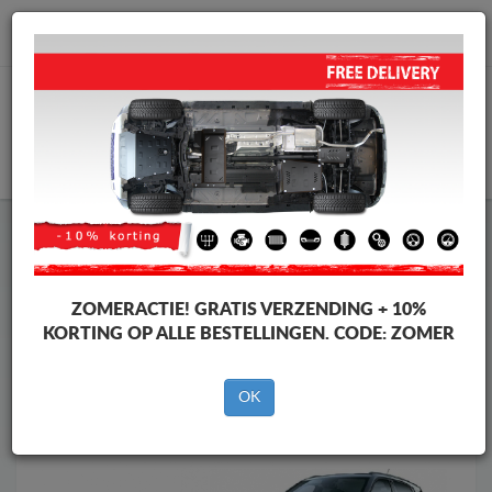
info@motorbeschermplaat.com
WINKELWAGEN
Motor Beschermplaat
Motor Beschermplaat Opel
Motor Beschermplaat
Motor Beschermplaat Opel Frontera
Merken
Merken
ZOMERACTIE!
GRATIS VERZENDING + 10%
KORTING OP ALLE BESTELLINGEN. CODE:
ZOMER
OK
Terug naar de catalogus