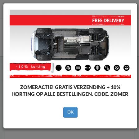
info@motorbeschermplaat.com
WINKELWAGEN
Motor Beschermplaat
Motor Beschermplaat Volkswagen
Motor Beschermplaat
Motor Beschermplaat Volkswagen
Passat
ZOMERACTIE!
GRATIS VERZENDING + 10%
Merken
Merken
KORTING OP ALLE BESTELLINGEN. CODE:
ZOMER
OK
Terug naar de catalogus