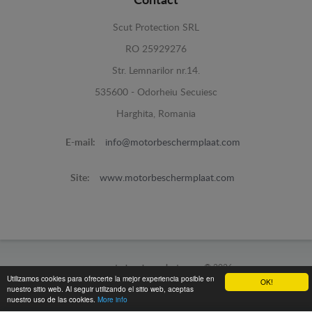
Contact
Scut Protection SRL
RO 25929276
Str. Lemnarilor nr.14.
535600 - Odorheiu Secuiesc
Harghita, Romania
E-mail:
info@motorbeschermplaat.com
Site:
www.motorbeschermplaat.com
www.motorbeschermplaat.com -
© 2026
Utilizamos cookies para ofrecerte la mejor experiencia posible en
OK!
nuestro sitio web. Al seguir utilizando el sitio web, aceptas
nuestro uso de las cookies.
More info