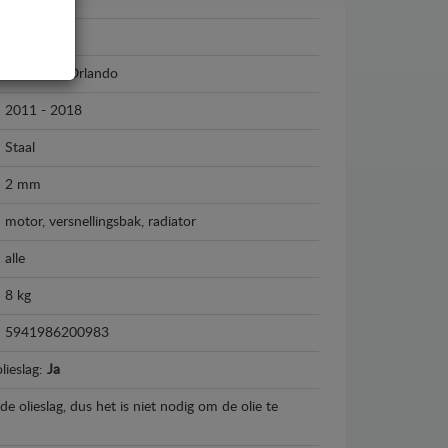
Chevrolet
Chevrolet Orlando
2011 - 2018
Staal
2 mm
motor, versnellingsbak, radiator
alle
8 kg
5941986200983
lieslag:
Ja
e olieslag, dus het is niet nodig om de olie te