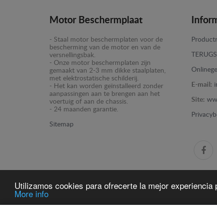
Motor Beschermplaat
Infor
- Staal motor beschermplaten voor de
Productr
bescherming van de motor en van de
TERUGS
versnellingsbak.
- Onze motor beschermplaten zijn
Onlinege
gemaakt van 2-3 mm dikke staalplaten,
met elektrostatische schilderij.
E-mail:
- Het kan worden geïnstalleerd zonder
aanpassingen aan te brengen aan het
Site:
ww
voertuig of aan de chassis.
- 24 maanden garantie.
Privacyb
Sitemap
Utilizamos cookies para ofrecerte la mejor experiencia p
More info
www.motorbeschermplaat.com -
© 2026