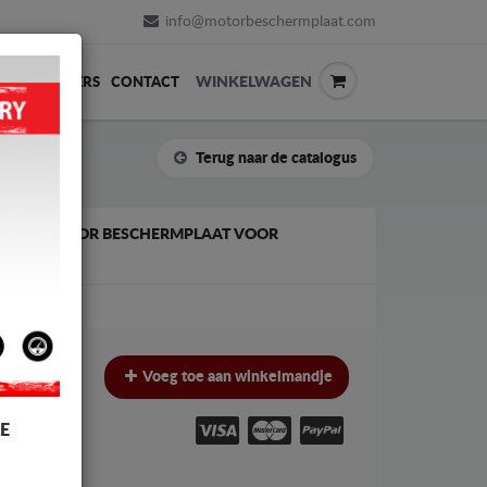
info@motorbeschermplaat.com
WINKELWAGEN
ERVERKOPERS
CONTACT
Terug naar de catalogus
 EN RADIATOR BESCHERMPLAAT VOOR
-2018)
€
€
Voeg toe aan winkelmandje
W
E