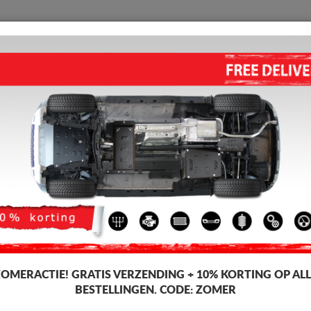
BESCHERMPLAAT
HOME
VERZENDING
TERUGMELDING
WED
t
rolet Orlando
MOTOR, VERSNELLINGSBAK
CHEVROLET ORLANDO (2011
Artikelcode: 04.218
172 
145
Incl. BT
ZOMERACTIE!
GRATIS VERZENDING + 10% KORTING OP ALL
BESTELLINGEN. CODE:
ZOMER