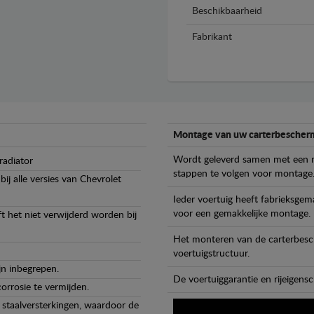
Beschikbaarheid
Fabrikant
Montage van uw carterbescherm
Wordt geleverd samen met een m
radiator
stappen te volgen voor montage
ij alle versies van Chevrolet
Ieder voertuig heeft fabrieksge
voor een gemakkelijke montage.
t het niet verwijderd worden bij
Het monteren van de carterbesch
voertuigstructuur.
jn inbegrepen.
De voertuiggarantie en rijeigensc
orrosie te vermijden.
staalversterkingen, waardoor de