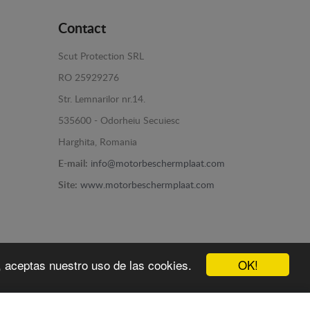
Contact
Scut Protection SRL
RO 25929276
Str. Lemnarilor nr.14.
535600 - Odorheiu Secuiesc
Harghita, Romania
E-mail:
info@motorbeschermplaat.com
Site:
www.motorbeschermplaat.com
OK!
b, aceptas nuestro uso de las cookies.