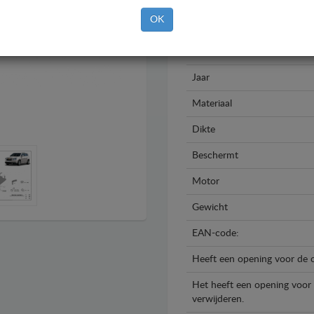
OK
Merk
Model
Jaar
Materiaal
Dikte
Beschermt
Motor
Gewicht
EAN-code:
Heeft een opening voor de o
Het heeft een opening voor d
verwijderen.