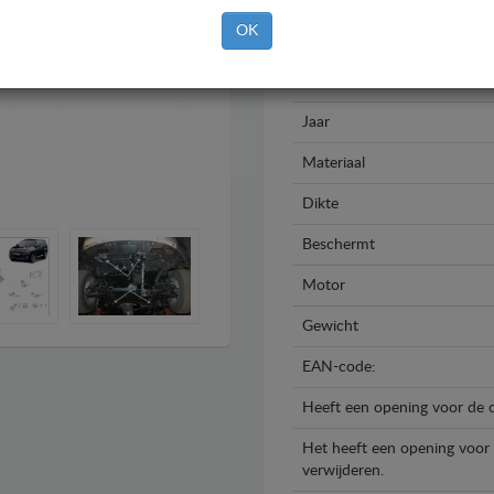
OK
Merk
Model
Jaar
Materiaal
Dikte
Beschermt
Motor
Gewicht
EAN-code:
Heeft een opening voor de o
Het heeft een opening voor d
verwijderen.