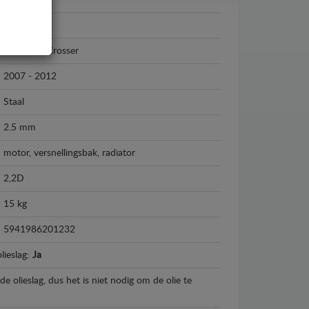
Citroen
Citroen C-Crosser
2007 - 2012
Staal
2.5 mm
motor, versnellingsbak, radiator
2,2D
15 kg
5941986201232
lieslag:
Ja
e olieslag, dus het is niet nodig om de olie te