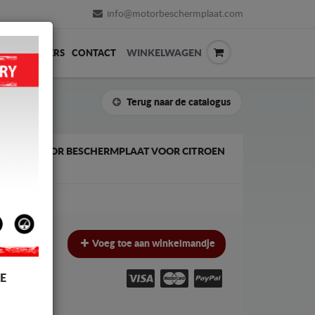
info@motorbeschermplaat.com
WINKELWAGEN
ERVERKOPERS
CONTACT
Terug naar de catalogus
EN RADIATOR BESCHERMPLAAT VOOR CITROEN
€
€
Voeg toe aan winkelmandje
W
E