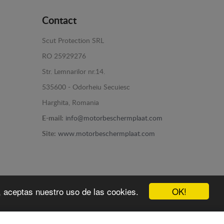
Contact
Scut Protection SRL
RO 25929276
Str. Lemnarilor nr.14.
535600 - Odorheiu Secuiesc
Harghita, Romania
E-mail:
info@motorbeschermplaat.com
Site:
www.motorbeschermplaat.com
OK!
b, aceptas nuestro uso de las cookies.