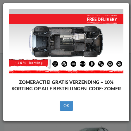
info@motorbeschermplaat.com
WINKELWAGEN
Motor Beschermplaat
Motor Beschermplaat Fiat
Motor Beschermplaat
Motor Beschermplaat Fiat Linea
Merken
Merken
ZOMERACTIE!
GRATIS VERZENDING + 10%
KORTING OP ALLE BESTELLINGEN. CODE:
ZOMER
OK
Terug naar de catalogus