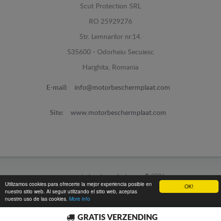
Scut Protection SRL
RO 25929276
Str. Lemnarilor nr.14.
535600 - Odorheiu Secuiesc
Harghita, Romania
E-mail:
info@motorbeschermplaat.com
Site:
www.motorbeschermplaat.com
www.motorbeschermplaat.com -
© 2026
Utilizamos cookies para ofrecerte la mejor experiencia posible en
OK!
nuestro sitio web. Al seguir utilizando el sitio web, aceptas
nuestro uso de las cookies.
More info
GRATIS VERZENDING