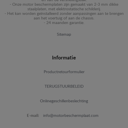
en van de versnellingsbak.
- Onze motor beschermplaten zijn gemaakt van 2-3 mm dikke
staalplaten, met elektrostatische schilderij.
- Het kan worden geïnstalleerd zonder aanpassingen aan te brengen
aan het voertuig of aan de chassis.
- 24 maanden garantie.
Sitemap
Informatie
Productretourformulier
TERUGSTUURBELEID
Onlinegeschillenbeslechting
E-mail:
info@motorbeschermplaat.com