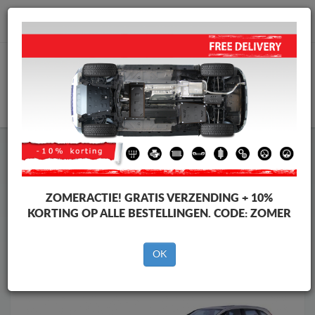
info@motorbeschermplaat.com
WINKELWAGEN
Motor Beschermplaat
Motor Beschermplaat Opel
Motor Beschermplaat
Motor Beschermplaat Opel Meriva
Merken
Merken
ZOMERACTIE!
GRATIS VERZENDING + 10%
KORTING OP ALLE BESTELLINGEN. CODE:
ZOMER
OK
Terug naar de catalogus