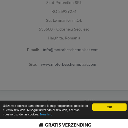
Scut Protection SRL
RO 25929276
Str. Lemnarilor nr.14.
535600 - Odorheiu Secuiesc
Harghita, Romania
E-mail:
info@motorbeschermplaat.com
Site:
www.motorbeschermplaat.com
www.motorbeschermplaat.com -
© 2026
Utilizamos cookies para ofrecerte la mejor experiencia posible en
OK!
nuestro sitio web. Al seguir utilizando el sitio web, aceptas
nuestro uso de las cookies.
More info
GRATIS VERZENDING