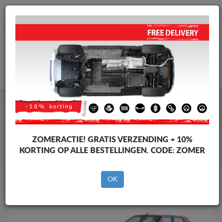
info@motorbeschermplaat.com
WINKELWAGEN
Motor Beschermplaat
Motor Beschermplaat Peugeot
Motor Beschermplaat
Motor Beschermplaat Peugeot 306
Merken
Merken
ZOMERACTIE!
GRATIS VERZENDING + 10%
KORTING OP ALLE BESTELLINGEN. CODE:
ZOMER
OK
Terug naar de catalogus