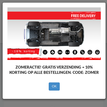
info@motorbeschermplaat.com
WINKELWAGEN
Motor Beschermplaat
Motor Beschermplaat Renault
Motor Beschermplaat
Motor Beschermplaat Renault
Koleos
ZOMERACTIE!
GRATIS VERZENDING + 10%
Merken
Merken
KORTING OP ALLE BESTELLINGEN. CODE:
ZOMER
OK
Terug naar de catalogus