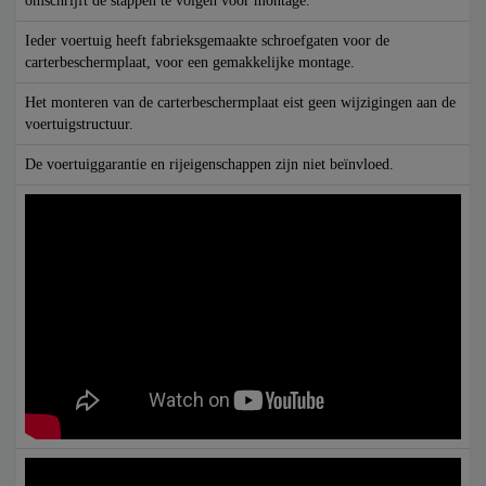
omschrijft de stappen te volgen voor montage.
Ieder voertuig heeft fabrieksgemaakte schroefgaten voor de
carterbeschermplaat, voor een gemakkelijke montage.
Het monteren van de carterbeschermplaat eist geen wijzigingen aan de
voertuigstructuur.
De voertuiggarantie en rijeigenschappen zijn niet beïnvloed.