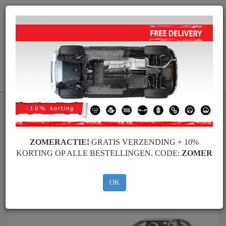
info@motorbeschermplaat.com
WINKELWAGEN
Motor Beschermplaat
Motor Beschermplaat Mazda
Motor Beschermplaat
Motor Beschermplaat Mazda 3
Merken
Merken
ZOMERACTIE!
GRATIS VERZENDING + 10%
KORTING OP ALLE BESTELLINGEN. CODE:
ZOMER
Terug naar de catalogus
OK