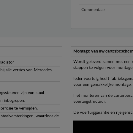
Commentaar
Montage van uw carterbescherm
Wordt geleverd samen met een m
radiator
stappen te volgen voor montage
ij alle versies van Mercedes
Ieder voertuig heeft fabrieksge
voor een gemakkelijke montage.
gssteunen zijn van staal.
Het monteren van de carterbesch
jn inbegrepen.
voertuigstructuur.
orrosie te vermijden.
De voertuiggarantie en rijeigensc
staalversterkingen, waardoor de