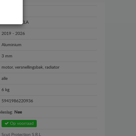
Mercedes
Mercedes CLA
2019 - 2026
Aluminium
3 mm
motor, versnellingsbak, radiator
alle
6 kg
5941986220936
lieslag:
Nee
Op voorraad
Scut Protection S.R.L