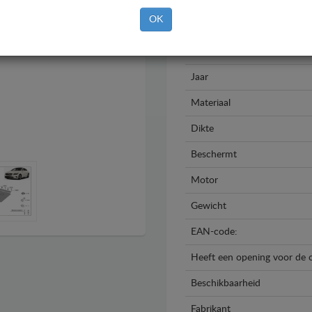
OK
Merk
Model
Jaar
Materiaal
Dikte
Beschermt
Motor
Gewicht
EAN-code:
Heeft een opening voor de o
Beschikbaarheid
Fabrikant