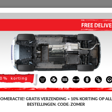
BESCHERMPLAAT
HOME
VERZENDING
TERUGMELDING
WED
s
cedes CLA
MOTOR, VERSNELLINGSBAK
MERCEDES CLA (2019-2026)
Artikelcode: 14.103ALU
500
Incl. BT
ZOMERACTIE!
GRATIS VERZENDING + 10% KORTING OP ALL
BESTELLINGEN. CODE:
ZOMER