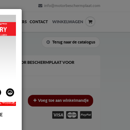
info@motorbeschermplaat.com
WINKELWAGEN
ERVERKOPERS
CONTACT
Terug naar de catalogus
 EN RADIATOR BESCHERMPLAAT VOOR
€
Voeg toe aan winkelmandje
W
E