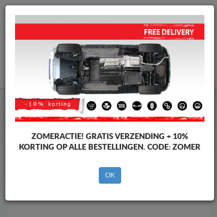
info@motorbeschermplaat.com
WINKELWAGEN
Motor Beschermplaat
Motor Beschermplaat Mercedes
Motor Beschermplaat
Motor Beschermplaat Mercedes A-
Classe
ZOMERACTIE!
GRATIS VERZENDING + 10%
Merken
Merken
KORTING OP ALLE BESTELLINGEN. CODE:
ZOMER
OK
Terug naar de catalogus