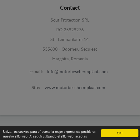
Contact
Scut Protection SRL
RO 25929276
Str. Lemnarilor nr.14.
535600 - Odorheiu Secuiesc
Harghita, Romania
E-mail:
info@motorbeschermplaat.com
Site:
www.motorbeschermplaat.com
www.motorbeschermplaat.com -
© 2026
Utilizamos cookies para ofrecerte la mejor experiencia posible en
OK!
nuestro sitio web. Al seguir utilizando el sitio web, aceptas