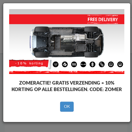
info@motorbeschermplaat.com
WINKELWAGEN
Motor Beschermplaat
Motor Beschermplaat Mercedes
Motor Beschermplaat
Motor Beschermplaat Mercedes
GLA
ZOMERACTIE!
GRATIS VERZENDING + 10%
Merken
Merken
KORTING OP ALLE BESTELLINGEN. CODE:
ZOMER
OK
Terug naar de catalogus