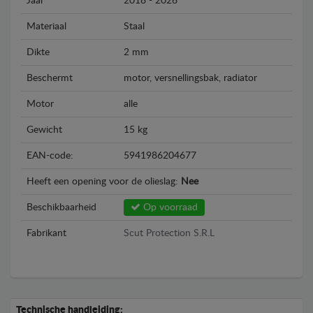
Jaar
2018 - 2026
Materiaal
Staal
Dikte
2 mm
Beschermt
motor, versnellingsbak, radiator
Motor
alle
Gewicht
15 kg
EAN-code:
5941986204677
Heeft een opening voor de olieslag:
Nee
Beschikbaarheid
Op voorraad
Fabrikant
Scut Protection S.R.L
Technische handleiding: