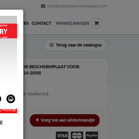
info@motorbeschermplaat.com
WINKELWAGEN
ERVERKOPERS
CONTACT
Terug naar de catalogus
 EN RADIATOR BESCHERMPLAAT VOOR
 D, 4X4 (2014-2020)
4
votes (
Bekijk feedbacks
).
€
€
Voeg toe aan winkelmandje
E
W