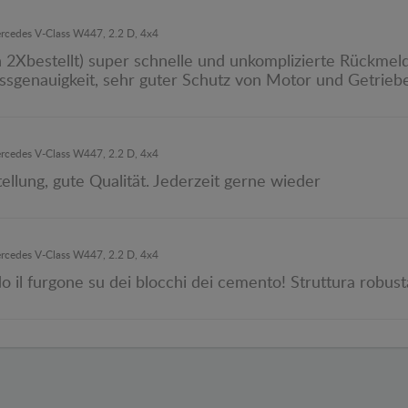
ercedes V-Class W447, 2.2 D, 4x4
ich 2Xbestellt) super schnelle und unkomplizierte Rückm
Passgenauigkeit, sehr guter Schutz von Motor und Getrieb
n
ercedes V-Class W447, 2.2 D, 4x4
ellung, gute Qualität. Jederzeit gerne wieder
ercedes V-Class W447, 2.2 D, 4x4
 il furgone su dei blocchi dei cemento! Struttura robusta