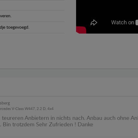
veren.
dje toegevoegd.
sberg
ercedes V-Class W447, 2.2 D, 4x4
h teureren Anbietern in nichts nach. Anbau auch ohne An
 . Bin trotzdem Sehr Zufrieden ! Danke