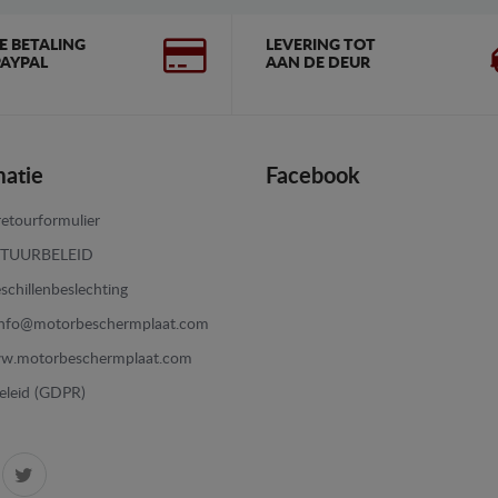
GE BETALING
LEVERING TOT
AYPAL
AAN DE DEUR
matie
Facebook
etourformulier
TUURBELEID
schillenbeslechting
info@motorbeschermplaat.com
w.motorbeschermplaat.com
eleid (GDPR)