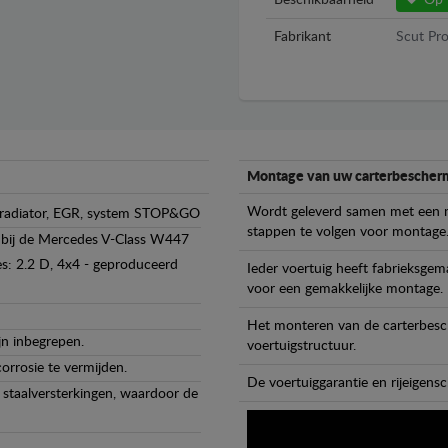
Beschikbaarheid
Op 
Fabrikant
Scut Pro
Montage van uw carterbescherm
Wordt geleverd samen met een m
, radiator, EGR, system STOP&GO
stappen te volgen voor montage
 bij de Mercedes V-Class W447
es: 2.2 D, 4x4 - geproduceerd
Ieder voertuig heeft fabrieksge
voor een gemakkelijke montage.
Het monteren van de carterbesch
jn inbegrepen.
voertuigstructuur.
orrosie te vermijden.
De voertuiggarantie en rijeigensc
staalversterkingen, waardoor de