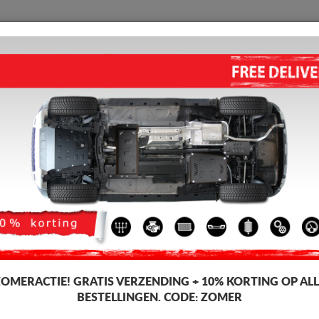
BESCHERMPLAAT
HOME
VERZENDING
TERUGMELDING
WED
s
edes V-Classe
MOTOR, VERSNELLINGSBAK
MERCEDES V-CLASS W447, 2.2
5.00
out of
5
stars based on
Artikelcode: 14.094
248 
241
ZOMERACTIE!
GRATIS VERZENDING + 10% KORTING OP ALL
Incl. BT
BESTELLINGEN. CODE:
ZOMER