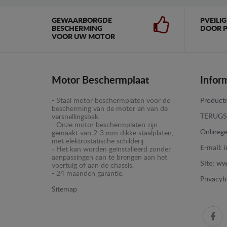
GEWAARBORGDE
PVEILI
BESCHERMING
DOOR P
VOOR UW MOTOR
Motor Beschermplaat
Infor
- Staal motor beschermplaten voor de
Productr
bescherming van de motor en van de
TERUGS
versnellingsbak.
- Onze motor beschermplaten zijn
Onlinege
gemaakt van 2-3 mm dikke staalplaten,
met elektrostatische schilderij.
E-mail:
- Het kan worden geïnstalleerd zonder
aanpassingen aan te brengen aan het
Site:
ww
voertuig of aan de chassis.
- 24 maanden garantie.
Privacyb
Sitemap