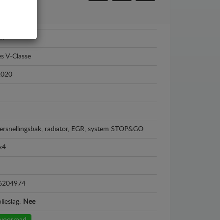
es
s V-Classe
2020
ersnellingsbak, radiator, EGR, system STOP&GO
x4
6204974
lieslag:
Nee