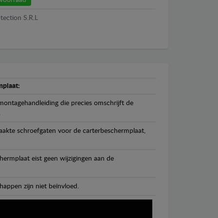
voorraad
tection S.R.L
plaat:
ontagehandleiding die precies omschrijft de
.
maakte schroefgaten voor de carterbeschermplaat,
ermplaat eist geen wijzigingen aan de
happen zijn niet beïnvloed.