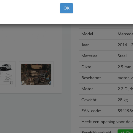
OK
Merk
Merced
Model
Mercede
Jaar
2014 - 
Materiaal
Staal
Dikte
2.5 mm
Beschermt
motor, v
Motor
2.2 D, 4
Gewicht
28 kg
EAN-code:
594198
Heeft een opening voor de o