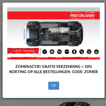
info@motorbeschermplaat.com
WINKELWAGEN
Motor Beschermplaat
Motor Beschermplaat MG
Motor Beschermplaat
Motor Beschermplaat MG ZS
Merken
Merken
ZOMERACTIE!
GRATIS VERZENDING + 10%
KORTING OP ALLE BESTELLINGEN. CODE:
ZOMER
OK
Terug naar de catalogus