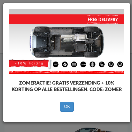
info@motorbeschermplaat.com
WINKELWAGEN
Motor Beschermplaat
Motor Beschermplaat Opel
Motor Beschermplaat
Motor Beschermplaat Opel Cascada
Merken
Merken
ZOMERACTIE!
GRATIS VERZENDING + 10%
KORTING OP ALLE BESTELLINGEN. CODE:
ZOMER
OK
Terug naar de catalogus