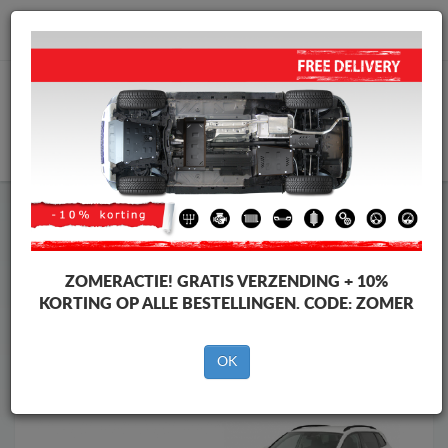
info@motorbeschermplaat.com
WINKELWAGEN
Motor Beschermplaat
Motor Beschermplaat Skoda
Motor Beschermplaat
Motor Beschermplaat Skoda Karoq
Merken
Merken
ZOMERACTIE!
GRATIS VERZENDING + 10%
KORTING OP ALLE BESTELLINGEN. CODE:
ZOMER
OK
Terug naar de catalogus