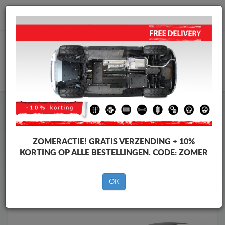
info@motorbeschermplaat.com
WINKELWAGEN
Motor Beschermplaat
Motor Beschermplaat Skoda
Motor Beschermplaat
Motor Beschermplaat Skoda
Spaceback
ZOMERACTIE!
GRATIS VERZENDING + 10%
Merken
Merken
KORTING OP ALLE BESTELLINGEN. CODE:
ZOMER
OK
Terug naar de catalogus