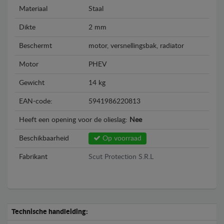
Materiaal
Staal
Dikte
2 mm
Beschermt
motor, versnellingsbak, radiator
Motor
PHEV
Gewicht
14 kg
EAN-code:
5941986220813
Heeft een opening voor de olieslag:
Nee
Beschikbaarheid
Op voorraad
Fabrikant
Scut Protection S.R.L
Technische handleiding: