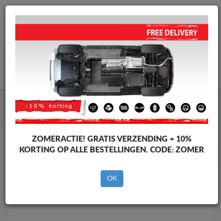
info@motorbeschermplaat.com
WINKELWAGEN
Motor Beschermplaat
Motor Beschermplaat Ford
Motor Beschermplaat
Motor Beschermplaat Ford Tourneo
Custom
ZOMERACTIE!
GRATIS VERZENDING + 10%
Merken
Merken
KORTING OP ALLE BESTELLINGEN. CODE:
ZOMER
OK
Terug naar de catalogus