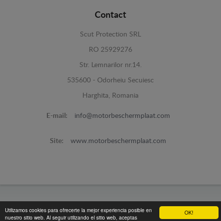
Contact
Scut Protection SRL
RO 25929276
Str. Lemnarilor nr.14.
535600 - Odorheiu Secuiesc
Harghita, Romania
E-mail:
info@motorbeschermplaat.com
Site:
www.motorbeschermplaat.com
www.motorbeschermplaat.com -
© 2026
Utilizamos cookies para ofrecerte la mejor experiencia posible en
OK!
nuestro sitio web. Al seguir utilizando el sitio web, aceptas