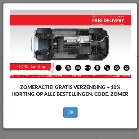
info@motorbeschermplaat.com
WINKELWAGEN
Motor Beschermplaat
Motor Beschermplaat Toyota
Motor Beschermplaat
Motor Beschermplaat Toyota Hilux
Revo
ZOMERACTIE!
GRATIS VERZENDING + 10%
Merken
Merken
KORTING OP ALLE BESTELLINGEN. CODE:
ZOMER
OK
Terug naar de catalogus