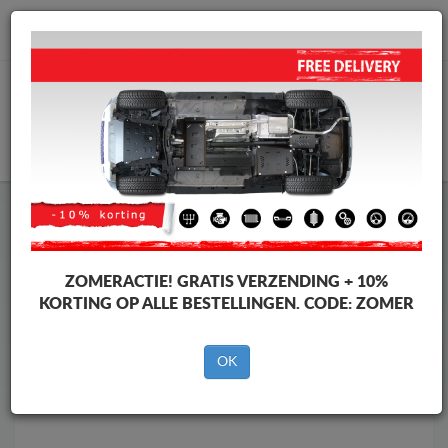
info@motorbeschermplaat.com
WINKELWAGEN
Motor Beschermplaat
Motor Beschermplaat Toyota
Motor Beschermplaat
Motor Beschermplaat Toyota Land
Cruiser
ZOMERACTIE!
GRATIS VERZENDING + 10%
Merken
Merken
KORTING OP ALLE BESTELLINGEN. CODE:
ZOMER
OK
Terug naar de catalogus