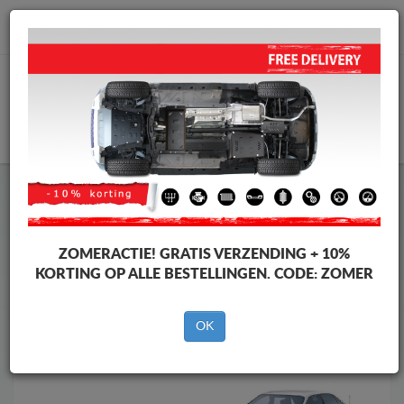
info@motorbeschermplaat.com
WINKELWAGEN
Motor Beschermplaat
Motor Beschermplaat Audi
Motor Beschermplaat
Motor Beschermplaat Audi A6
Merken
Merken
ZOMERACTIE!
GRATIS VERZENDING + 10%
KORTING OP ALLE BESTELLINGEN. CODE:
ZOMER
OK
Terug naar de catalogus