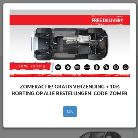
info@motorbeschermplaat.com
WINKELWAGEN
Motor Beschermplaat
Motor Beschermplaat Audi
Motor Beschermplaat
Motor Beschermplaat Audi Q5
Merken
Merken
ZOMERACTIE!
GRATIS VERZENDING + 10%
KORTING OP ALLE BESTELLINGEN. CODE:
ZOMER
OK
Terug naar de catalogus