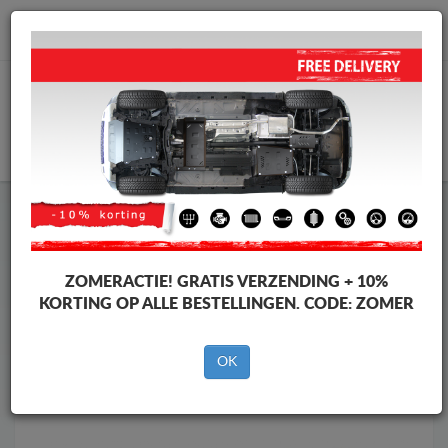
info@motorbeschermplaat.com
WINKELWAGEN
Motor Beschermplaat
Motor Beschermplaat SsangYong
Motor Beschermplaat
Motor Beschermplaat SsangYong
Rexton
ZOMERACTIE!
GRATIS VERZENDING + 10%
Merken
Merken
KORTING OP ALLE BESTELLINGEN. CODE:
ZOMER
OK
Terug naar de catalogus