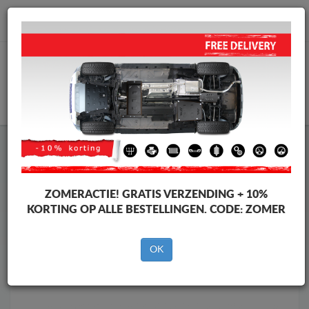
info@motorbeschermplaat.com
WINKELWAGEN
Motor Beschermplaat
Motor Beschermplaat Mitsubishi
Motor Beschermplaat
Motor Beschermplaat Mitsubishi
L200
ZOMERACTIE!
GRATIS VERZENDING + 10%
Merken
Merken
KORTING OP ALLE BESTELLINGEN. CODE:
ZOMER
OK
Terug naar de catalogus