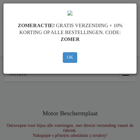
info@motorbeschermplaat.com
ZOMERACTIE!
GRATIS VERZENDING + 10%
KORTING OP ALLE BESTELLINGEN. CODE:
ZOMER
WINKELWAGEN
OK
Merken
Merken
Motor Beschermplaat
Ontworpen voor bijna alle voertuigen, met directe verzending vanuit de
fabriek.
Nakupujte s přímým odesláním z továrny!