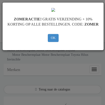
info@motorbeschermplaat.com
ZOMERACTIE!
GRATIS VERZENDING + 10%
KORTING OP ALLE BESTELLINGEN. CODE:
ZOMER
WINKELWAGEN
OK
Motor Beschermplaat
Motor Beschermplaat Toyota
Motor Beschermplaat
Motor Beschermplaat Toyota Hilux
Invincible
Merken
Merken
Terug naar de catalogus