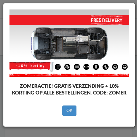
info@motorbeschermplaat.com
WINKELWAGEN
Motor Beschermplaat
Motor Beschermplaat Toyota
Motor Beschermplaat
Motor Beschermplaat Toyota Hilux
Invincible
ZOMERACTIE!
GRATIS VERZENDING + 10%
Merken
Merken
KORTING OP ALLE BESTELLINGEN. CODE:
ZOMER
OK
Terug naar de catalogus